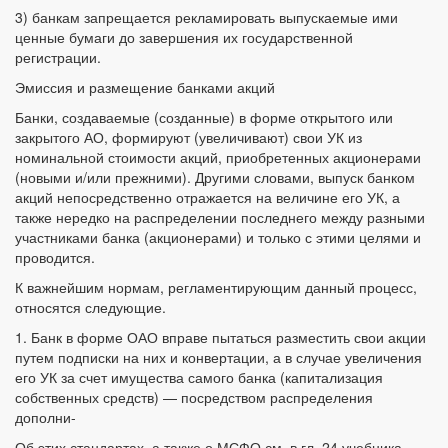
3) банкам запрещается рекламировать выпускаемые ими
ценные бумаги до завершения их государственной
регистрации.
Эмиссия и размещение банками акций
Банки, создаваемые (созданные) в форме открытого или
закрытого АО, формируют (увеличивают) свои УК из
номинальной стоимости акций, приобретенных акционерами
(новыми и/или прежними). Другими словами, выпуск банком
акций непосредственно отражается на величине его УК, а
также нередко на распределении последнего между разными
участниками банка (акционерами) и только с этими целями и
проводится.
К важнейшим нормам, регламентирующим данный процесс,
относятся следующие.
1. Банк в форме ОАО вправе пытаться разместить свои акции
путем подписки на них и конвертации, а в случае увеличения
его УК за счет имущества самого банка (капитализация
собственных средств) — посредством распределения
дополни-
Об этих стандартах, а также о МСФО см. в гл. 24 учебника.