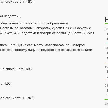
ая стоимость + НДС);
й недостачи,
а добавленную стоимость по приобретенным
Расчеты по налогам и сборам», субсчет 73-2 «Расчеты с
08
 счет 94 «Недостачи и потери от порчи ценностей», счет
писанного НДС в стоимости материалов, при котором
05
 ответственному лицу по недостачам отражаются такими
10
ина списанного НДС;
 с НДС;
03
ая стоимость + НДС);
20