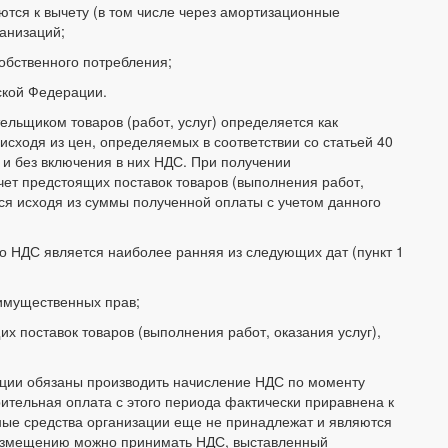
ются к вычету (в том числе через амортизационные
ганизаций;
обственного потребления;
ской Федерации.
льщиком товаров (работ, услуг) определяется как
 исходя из цен, определяемых в соответствии со статьей 40
) и без включения в них НДС. При получении
чет предстоящих поставок товаров (выполнения работ,
ся исходя из суммы полученной оплаты с учетом данного
 НДС является наиболее ранняя из следующих дат (пункт 1
, имущественных прав;
их поставок товаров (выполнения работ, оказания услуг),
ации обязаны производить начисление НДС по моменту
арительная оплата с этого периода фактически приравнена к
ные средства организации еще не принадлежат и являются
 возмещению можно принимать НДС, выставленный