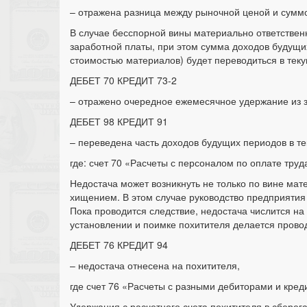
– отражена разница между рыночной ценой и суммо
В случае бесспорной вины материально ответственн
заработной платы, при этом сумма доходов будущи
стоимостью материалов) будет переводиться в те
ДЕБЕТ 70 КРЕДИТ 73-2
– отражено очередное ежемесячное удержание из з
ДЕБЕТ 98 КРЕДИТ 91
– переведена часть доходов будущих периодов в т
где: счет 70 «Расчеты с персоналом по оплате труд
Недостача может возникнуть не только по вине мат
хищением. В этом случае руководство предприятия 
Пока проводится следствие, недостача числится на
установлении и поимке похитителя делается прово
ДЕБЕТ 76 КРЕДИТ 94
– недостача отнесена на похитителя,
где счет 76 «Расчеты с разными дебиторами и кред
Удержания с расчетного счета похитителя в сбере