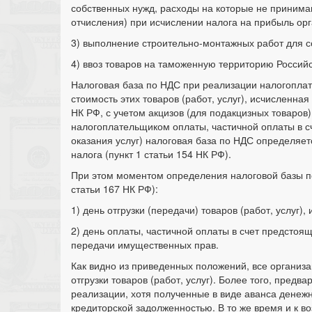
собственных нужд, расходы на которые не принима
отчисления) при исчислении налога на прибыль ор
3) выполнение строительно-монтажных работ для с
4) ввоз товаров на таможенную территорию Россий
Налоговая база по НДС при реализации налогоплате
стоимость этих товаров (работ, услуг), исчисленная
НК РФ, с учетом акцизов (для подакцизных товаров
налогоплательщиком оплаты, частичной оплаты в с
оказания услуг) налоговая база по НДС определяет
налога (пункт 1 статьи 154 НК РФ).
При этом моментом определения налоговой базы по
статьи 167 НК РФ):
1) день отгрузки (передачи) товаров (работ, услуг)
2) день оплаты, частичной оплаты в счет предстоящ
передачи имущественных прав.
Как видно из приведенных положений, все организ
отгрузки товаров (работ, услуг). Более того, предв
реализации, хотя полученные в виде аванса денеж
кредиторской задолженностью. В то же время и к