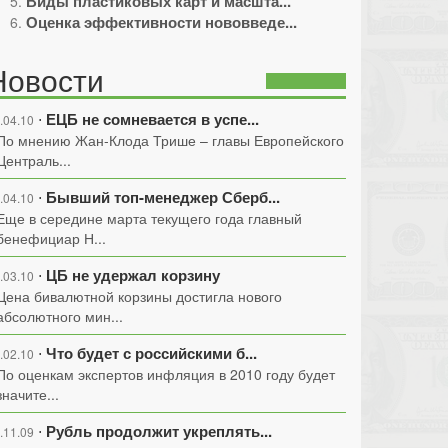
Виды пластиковых карт и масшта...
Оценка эффективности нововведе...
Новости
ЕЦБ не сомневается в успе...
⋅
.04.10
По мнению Жан-Клода Трише – главы Европейского
Централь...
Бывший топ-менеджер Сберб...
⋅
.04.10
Еще в середине марта текущего года главный
бенефициар Н...
ЦБ не удержал корзину
⋅
.03.10
Цена бивалютной корзины достигла нового
абсолютного мин...
Что будет с российскими б...
⋅
.02.10
По оценкам экспертов инфляция в 2010 году будет
значите...
Рубль продолжит укреплять...
⋅
.11.09