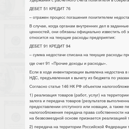
ДЕБЕТ 51 КРЕДИТ 76
– отражен процесс погашения похитителем недоста
В случае, когда органам внутренних дел в заданны
ценностей, они обязаны официально известить об э
относится на текущие расходы предприятия:
ДЕБЕТ 91 КРЕДИТ 94
– сумма недостачи списана на текущие расходы пр
где счет 91 «Прочие доходы и расходы».
Если в ходе инвентаризации выявлена недостача в 
НДС, предъявленная к вычету из бюджета по указа
Согласно статье 146 НК РФ объектом налогооблож
1) реализация товаров (работ, услуг) на территор
залога и передача товаров (результатов выполненн
предоставлении отступного или новации, а также 
налогообложения передача права собственности на 
на безвозмездной основе признается реализацией то
2) передача на территории Российской Федерации т