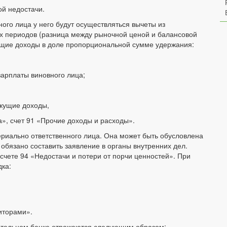
й недостачи.
ого лица у него будут осуществляться вычеты из
х периодов (разница между рыночной ценой и балансовой
кущие доходы в доле пропорциональной сумме удержания:
арплаты виновного лица;
екущие доходы,
а», счет 91 «Прочие доходы и расходы».
ериально ответственного лица. Она может быть обусловлена
обязано составить заявление в органы внутренних дел.
 счете 94 «Недостачи и потери от порчи ценностей». При
дка:
иторами».
гательном банке отражаются следующим образом: