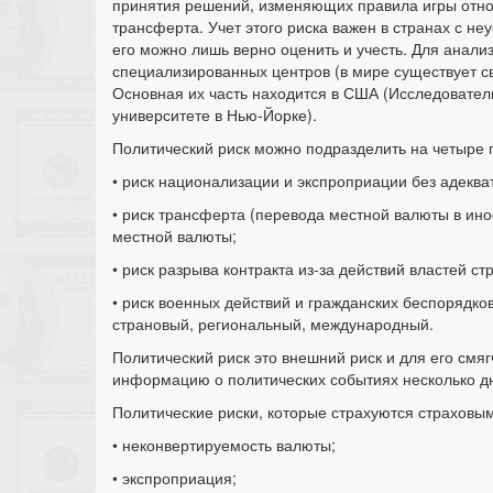
принятия решений, изменяющих правила игры относ
трансферта. Учет этого риска важен в странах с не
его можно лишь верно оценить и учесть. Для анализ
специализированных центров (в мире существует св
Основная их часть находится в США (Исследовате
университете в Нью-Йорке).
Политический риск можно подразделить на четыре 
• риск национализации и экспроприации без адеква
• риск трансферта (перевода местной валюты в ин
местной валюты;
• риск разрыва контракта из-за действий властей ст
• риск военных действий и гражданских беспорядко
страновый, региональный, международный.
Политический риск это внешний риск и для его смяг
информацию о политических событиях несколько д
Политические риски, которые страхуются страховы
• неконвертируемость валюты;
• экспроприация;