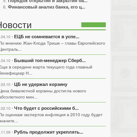
Порядок открытия и закрытия ба...
Финансовый анализ банка, его ц...
Новости
ЕЦБ не сомневается в успе...
⋅
.04.10
По мнению Жан-Клода Трише – главы Европейского
Централь...
Бывший топ-менеджер Сберб...
⋅
.04.10
Еще в середине марта текущего года главный
бенефициар Н...
ЦБ не удержал корзину
⋅
.03.10
Цена бивалютной корзины достигла нового
абсолютного мин...
Что будет с российскими б...
⋅
.02.10
По оценкам экспертов инфляция в 2010 году будет
значите...
Рубль продолжит укреплять...
⋅
.11.09