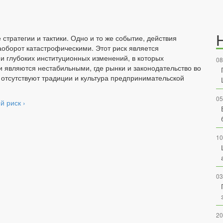
стратегии и тактики. Одно и то же событие, действия
аоборот катастрофическими. Этот риск является
ии глубоких институционных изменений, в которых
08
и являются нестабильными, где рынки и законодательство во
 отсутствуют традиции и культура предпринимательской
05
й риск ›
10
03
20