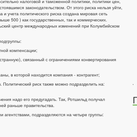
ительно налоговой и таможенной политики, политики цен,
устоявшимся законодательством. От этого риска нельзя уйти,
а и учета политического риска создана мировая сеть
ыше 500 ) как государственных, так и коммерческих.
льский центр международных изменений при Колумбийском
подгруппы:
тной компенсации;
остранную), связанный с ограничениями конвертирования
раны, в которой находится компания - контрагент;
в. Политический риск также можно подразделить на:
'
чения надо его предугадать. Так, Ротшильд получал
ней раньше правительства.
ми агентствами, подразделяются на четыре группы: