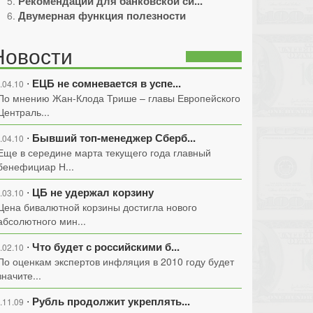
Рекомендации для банковской си...
Двумерная функция полезности
Новости
ЕЦБ не сомневается в успе...
⋅
.04.10
По мнению Жан-Клода Трише – главы Европейского
Централь...
Бывший топ-менеджер Сберб...
⋅
.04.10
Еще в середине марта текущего года главный
бенефициар Н...
ЦБ не удержал корзину
⋅
.03.10
Цена бивалютной корзины достигла нового
абсолютного мин...
Что будет с российскими б...
⋅
.02.10
По оценкам экспертов инфляция в 2010 году будет
значите...
Рубль продолжит укреплять...
⋅
.11.09