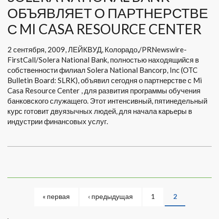
ОБЪЯВЛЯЕТ О ПАРТНЕРСТВЕ
С MI CASA RESOURCE CENTER
2 сентября, 2009, ЛЕЙКВУД, Колорадо,/PRNewswire-
FirstCall/Solera National Bank, полностью находящийся в
собственности филиал Solera National Bancorp, Inc (OTC
Bulletin Board: SLRK), объявил сегодня о партнерстве с Mi
Casa Resource Center , для развития программы обучения
банковского служащего. Этот интенсивный, пятинедельный
курс готовит двуязычных людей, для начала карьеры в
индустрии финансовых услуг.
СТРАНИЦЫ
« первая
‹ предыдущая
1
2